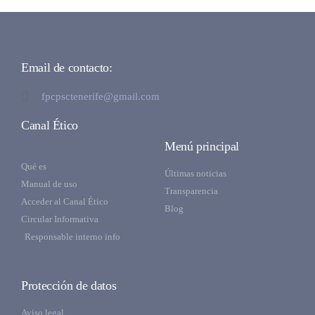
Email de contacto:
fpcpsctenerife@gmail.com
Canal Ético
Menú principal
Qué es
Últimas noticias
Manual de uso
Transparencia
Acceder al Canal Ético
Blog
Circular Informativa
Responsable interno info
Protección de datos
Aviso legal