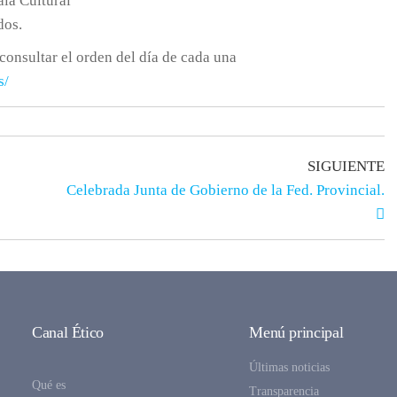
aia Cultural
dos.
consultar el orden del día de cada una
s/
SIGUIENTE
Celebrada Junta de Gobierno de la Fed. Provincial.
Canal Ético
Menú principal
Últimas noticias
Qué es
Transparencia