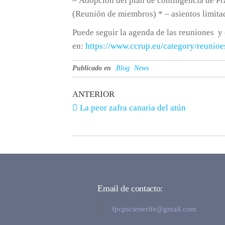
– Adopción del plan de contingencia de Pr
(Reunión de miembros) * – asientos limita
Puede seguir la agenda de las reuniones y 
en:
https://www.ccrup.eu/category/reunioe
Publicado en
Blog
News
ANTERIOR
La peor zafra canaria del atún
Email de contacto:
fpcpsctenerife@gmail.com