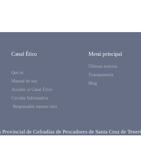
Canal Ético
Menú principal
Últimas noticias
Qué es
Transparencia
Manual de uso
Blog
Acceder al Canal Ético
Circular Informativa
Responsable interno info
 Provincial de Cofradías de Pescadores de Santa Cruz de Tener
Fotografías: Domin Rodríguez |
domin_l1fe
|