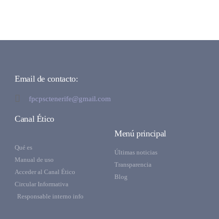
Email de contacto:
fpcpsctenerife@gmail.com
Canal Ético
Menú principal
Qué es
Últimas noticias
Manual de uso
Transparencia
Acceder al Canal Ético
Blog
Circular Informativa
Responsable interno info