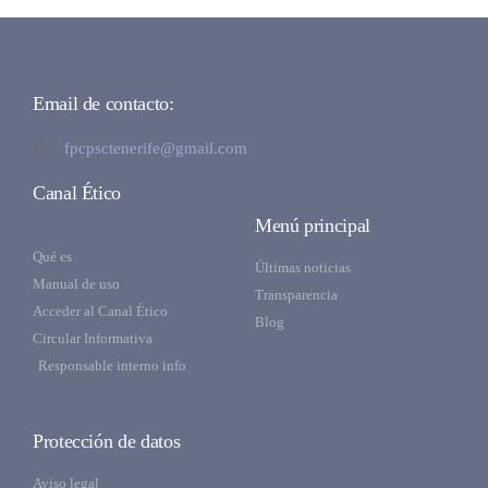
Email de contacto:
fpcpsctenerife@gmail.com
Canal Ético
Menú principal
Qué es
Últimas noticias
Manual de uso
Transparencia
Acceder al Canal Ético
Blog
Circular Informativa
Responsable interno info
Protección de datos
Aviso legal