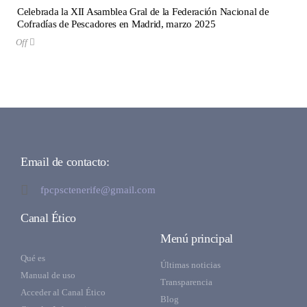
Celebrada la XII Asamblea Gral de la Federación Nacional de
Cofradías de Pescadores en Madrid, marzo 2025
Off
Email de contacto:
fpcpsctenerife@gmail.com
Canal Ético
Menú principal
Qué es
Últimas noticias
Manual de uso
Transparencia
Acceder al Canal Ético
Blog